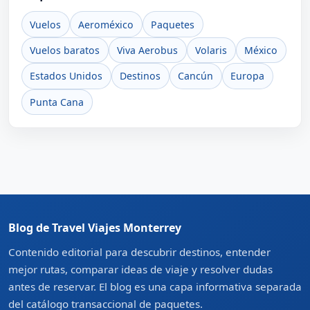
Vuelos
Aeroméxico
Paquetes
Vuelos baratos
Viva Aerobus
Volaris
México
Estados Unidos
Destinos
Cancún
Europa
Punta Cana
Blog de Travel Viajes Monterrey
Contenido editorial para descubrir destinos, entender
mejor rutas, comparar ideas de viaje y resolver dudas
antes de reservar. El blog es una capa informativa separada
del catálogo transaccional de paquetes.