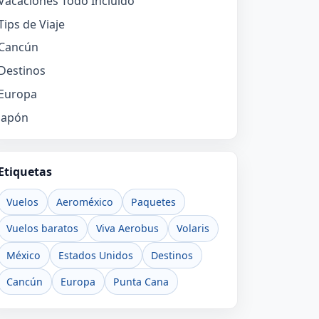
Vacaciones Todo Incluido
Tips de Viaje
Cancún
Destinos
Europa
Japón
Etiquetas
Vuelos
Aeroméxico
Paquetes
Vuelos baratos
Viva Aerobus
Volaris
México
Estados Unidos
Destinos
Cancún
Europa
Punta Cana