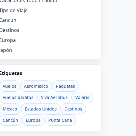
Vacaciones Todo Incluido
Tips de Viaje
Cancún
Destinos
Europa
Japón
Etiquetas
Vuelos
Aeroméxico
Paquetes
Vuelos baratos
Viva Aerobus
Volaris
México
Estados Unidos
Destinos
Cancún
Europa
Punta Cana