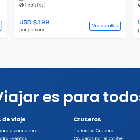
1 país(es)
USD $399
Ver detalles
por persona
Viajar es para todo
 de viaje
Cruceros
 para quinceaneras
Todos los Cruceros
 para Eventos
Cruceros por el Caribe