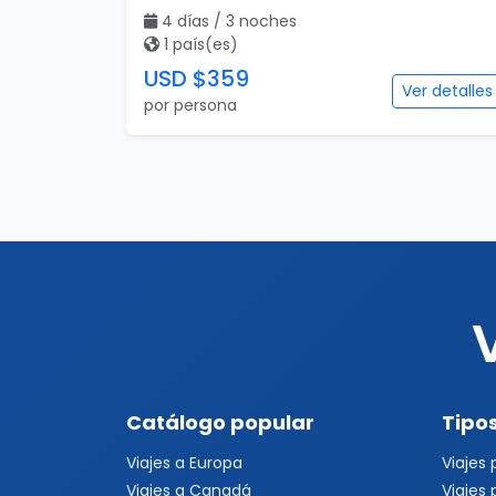
4 días / 3 noches
1 país(es)
USD $359
Ver detalles
por persona
Catálogo popular
Tipos
Viajes a Europa
Viajes
Viajes a Canadá
Viajes