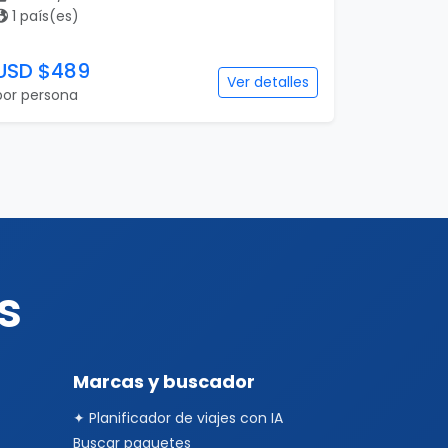
1 país(es)
USD $489
Ver detalles
por persona
s
Marcas y buscador
✦ Planificador de viajes con IA
Buscar paquetes