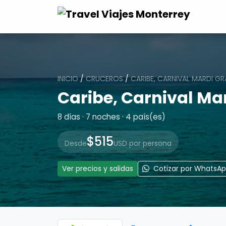
INICIO
/
CRUCEROS
/
CARIBE, CARNIVAL MARDI GR
Caribe, Carnival Ma
8 días · 7 noches · 4 país(es)
$515
Desde
USD por persona
Ver precios y salidas
Cotizar por WhatsA