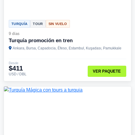
TURQUÍA
TOUR
SIN VUELO
9 días
Turquía promoción en tren
Ankara, Bursa, Capadocia, Éfeso, Estambul, Kuşadası, Pamukkale
Desde
$411
VER PAQUETE
USD / DBL