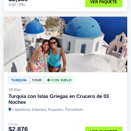
VER PAQUETE
USD / DBL
TURQUÍA
TOUR
CON VUELO
18 días
Turquía con Islas Griegas en Crucero de 03
Noches
Capadocia, Estambul, Kuşadası, Pamukkale
Desde
$2,876