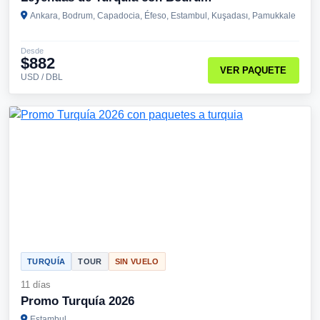
Ankara, Bodrum, Capadocia, Éfeso, Estambul, Kuşadası, Pamukkale
Desde
$882
VER PAQUETE
USD / DBL
TURQUÍA
TOUR
SIN VUELO
11 días
Promo Turquía 2026
Estambul