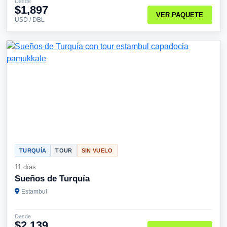
Desde
$1,897
VER PAQUETE
USD / DBL
TURQUÍA
TOUR
SIN VUELO
11 días
Sueños de Turquía
Estambul
Desde
$2,139