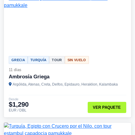
GRECIA
TURQUÍA
TOUR
SIN VUELO
11 días
Ambrosía Griega
Argólida, Atenas, Creta, Delfos, Epidauro, Heraklion, Kalambaka
Desde
$1,290
VER PAQUETE
EUR / DBL