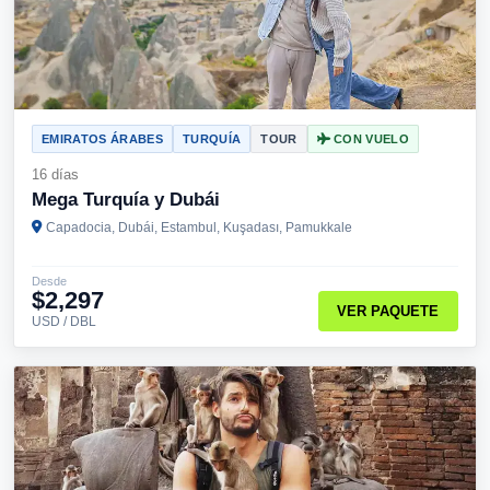
EMIRATOS ÁRABES
TURQUÍA
TOUR
CON VUELO
16 días
Mega Turquía y Dubái
Capadocia, Dubái, Estambul, Kuşadası, Pamukkale
Desde
$2,297
VER PAQUETE
USD / DBL