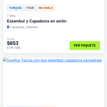
TURQUÍA
TOUR
SIN VUELO
7 días
Estambul y Capadocia en avión
Capadocia, Estambul
Desde
$653
VER PAQUETE
EUR / DBL