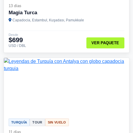
13 días
Magia Turca
Capadocia, Estambul, Kuşadası, Pamukkale
Desde
$699
VER PAQUETE
USD / DBL
TURQUÍA
TOUR
SIN VUELO
11 días