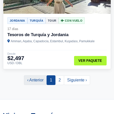
JORDANIA
TURQUÍA
TOUR
CON VUELO
17 días
Tesoros de Turquía y Jordania
Amman, Aqaba, Capadocia, Estambul, Kuşadası, Pamukkale
Desde
$2,497
VER PAQUETE
USD / DBL
‹ Anterior
1
2
Siguiente ›