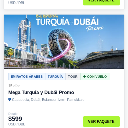
VER PAQUETE
USD / DBL
EMIRATOS ÁRABES
TURQUÍA
TOUR
CON VUELO
15 días
Mega Turquía y Dubái Promo
Capadocia, Dubái, Estambul, Izmir, Pamukkale
Desde
$599
VER PAQUETE
USD / DBL