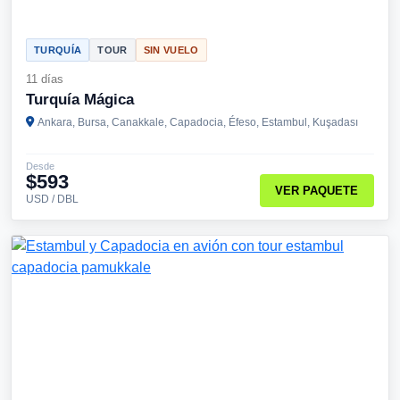
TURQUÍA
TOUR
SIN VUELO
11 días
Turquía Mágica
Ankara, Bursa, Canakkale, Capadocia, Éfeso, Estambul, Kuşadası
Desde
$593
VER PAQUETE
USD / DBL