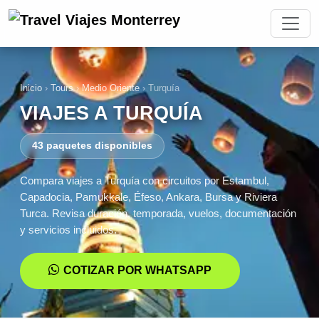
Inicio
›
Tours
›
Medio Oriente
›
Turquía
VIAJES A TURQUÍA
43 paquetes disponibles
Compara viajes a Turquía con circuitos por Estambul,
Capadocia, Pamukkale, Éfeso, Ankara, Bursa y Riviera
Turca. Revisa duración, temporada, vuelos, documentación
y servicios incluidos.
COTIZAR POR WHATSAPP