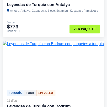
Leyendas de Turquía con Antalya
Ankara, Antalya, Capadocia, Éfeso, Estambul, Kuşadası, Pamukkale
Desde
$773
VER PAQUETE
USD / DBL
TURQUÍA
TOUR
SIN VUELO
11 días
Leyendas de Turquía con Bodrum