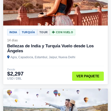
INDIA
TURQUÍA
TOUR
CON VUELO
14 días
Bellezas de India y Turquía Vuelo desde Los
Ángeles
Agra, Capadocia, Estambul, Jaipur, Nueva Delhi
Desde
$2,297
VER PAQUETE
USD / DBL