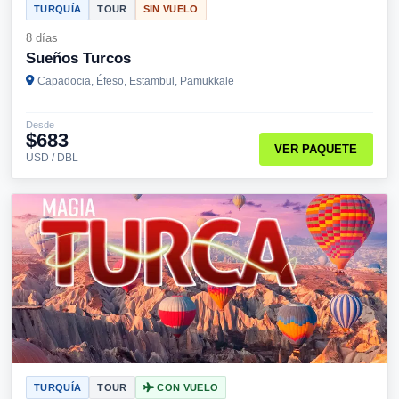
TURQUÍA
TOUR
SIN VUELO
8 días
Sueños Turcos
Capadocia, Éfeso, Estambul, Pamukkale
Desde
$683
VER PAQUETE
USD / DBL
TURQUÍA
TOUR
CON VUELO