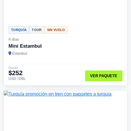
TURQUÍA
TOUR
SIN VUELO
4 días
Mini Estambul
Estambul
Desde
$252
VER PAQUETE
USD / DBL