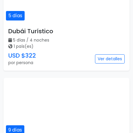
5 días
Dubái Turístico
5 días / 4 noches
1 país(es)
USD $322
Ver detalles
por persona
9 días