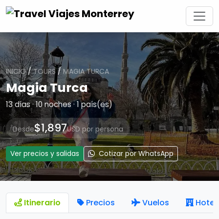
INICIO
/
TOURS
/
MAGIA TURCA
Magia Turca
13 días · 10 noches · 1 país(es)
$1,897
Desde
USD por persona
Ver precios y salidas
Cotizar por WhatsApp
Itinerario
Precios
Vuelos
Hotel