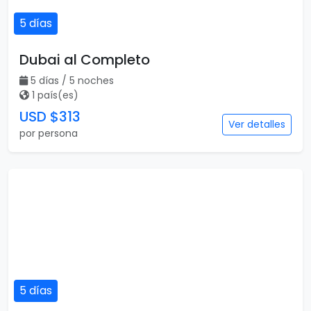
5 días
Dubai al Completo
5 días / 5 noches
1 país(es)
USD $313
Ver detalles
por persona
5 días