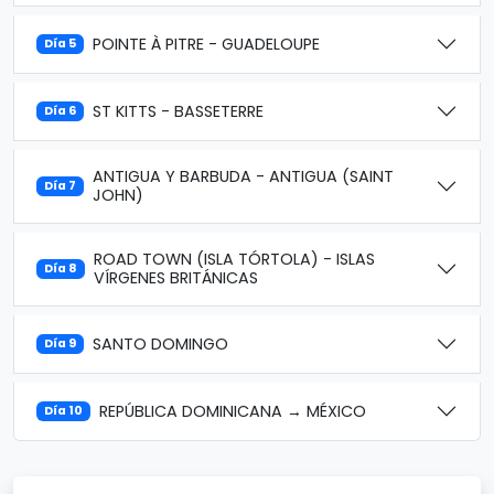
POINTE À PITRE - GUADELOUPE
Día 5
ST KITTS - BASSETERRE
Día 6
ANTIGUA Y BARBUDA - ANTIGUA (SAINT
Día 7
JOHN)
ROAD TOWN (ISLA TÓRTOLA) - ISLAS
Día 8
VÍRGENES BRITÁNICAS
SANTO DOMINGO
Día 9
REPÚBLICA DOMINICANA → MÉXICO
Día 10