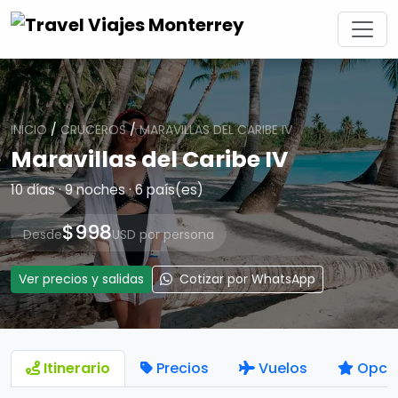
INICIO
/
CRUCEROS
/
MARAVILLAS DEL CARIBE IV
Maravillas del Caribe IV
10 días · 9 noches · 6 país(es)
$998
Desde
USD por persona
Ver precios y salidas
Cotizar por WhatsApp
Itinerario
Precios
Vuelos
Opci