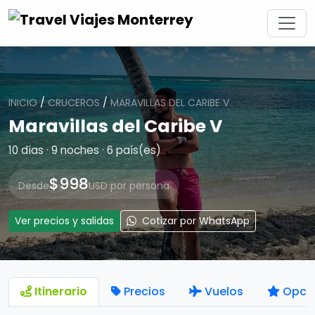
INICIO
/
CRUCEROS
/
MARAVILLAS DEL CARIBE V
Maravillas del Caribe V
10 días · 9 noches · 6 país(es)
$998
Desde
USD por persona
Ver precios y salidas
Cotizar por WhatsApp
Itinerario
Precios
Vuelos
Opci