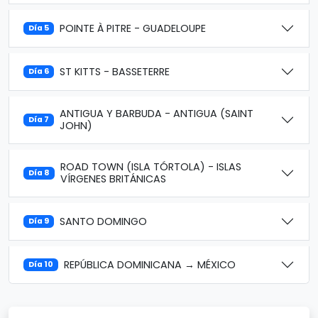
POINTE À PITRE - GUADELOUPE
Día 5
ST KITTS - BASSETERRE
Día 6
ANTIGUA Y BARBUDA - ANTIGUA (SAINT
Día 7
JOHN)
ROAD TOWN (ISLA TÓRTOLA) - ISLAS
Día 8
VÍRGENES BRITÁNICAS
SANTO DOMINGO
Día 9
REPÚBLICA DOMINICANA → MÉXICO
Día 10