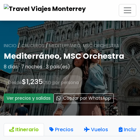
INICIO
/
CRUCEROS
/
MEDITERRÁNEO, MSC ORCHESTRA
Mediterráneo, MSC Orchestra
8 días · 7 noches · 3 país(es)
$1,235
Desde
USD por persona
Ver precios y salidas
Cotizar por WhatsApp
Itinerario
Precios
Vuelos
Incluy