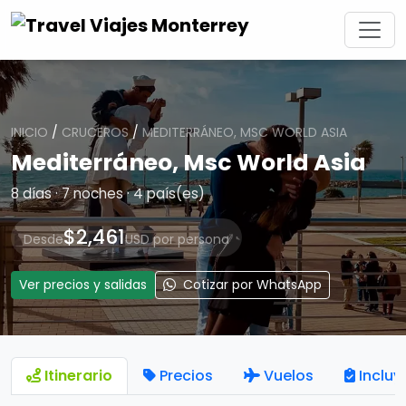
INICIO
/
CRUCEROS
/
MEDITERRÁNEO, MSC WORLD ASIA
Mediterráneo, Msc World Asia
8 días · 7 noches · 4 país(es)
$2,461
Desde
USD por persona
Ver precios y salidas
Cotizar por WhatsApp
Itinerario
Precios
Vuelos
Incluy