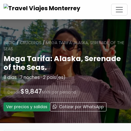
INICIO
/
CRUCEROS
/
MEGA TARIFA: ALASKA, SERENADE OF THE
SEAS.
Mega Tarifa: Alaska, Serenade
of the Seas.
8 días · 7 noches · 2 país(es)
$9,847
Desde
MXN por persona
Ver precios y salidas
Cotizar por WhatsApp