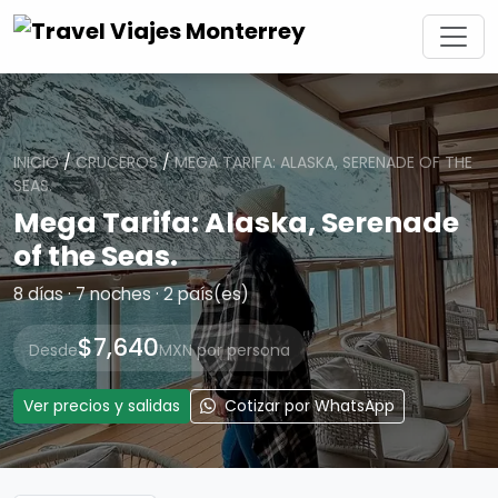
INICIO
/
CRUCEROS
/
MEGA TARIFA: ALASKA, SERENADE OF THE
SEAS.
Mega Tarifa: Alaska, Serenade
of the Seas.
8 días · 7 noches · 2 país(es)
$7,640
Desde
MXN por persona
Ver precios y salidas
Cotizar por WhatsApp