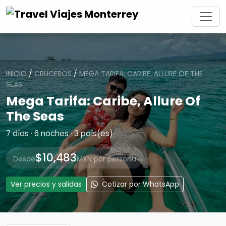
INICIO
/
CRUCEROS
/
MEGA TARIFA: CARIBE, ALLURE OF THE
SEAS
Mega Tarifa: Caribe, Allure Of
The Seas
7 días · 6 noches · 3 país(es)
$10,483
Desde
MXN por persona
Ver precios y salidas
Cotizar por WhatsApp