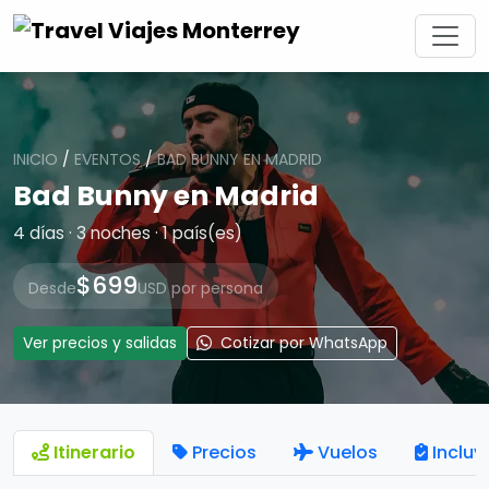
INICIO
/
EVENTOS
/
BAD BUNNY EN MADRID
Bad Bunny en Madrid
4 días · 3 noches · 1 país(es)
$699
Desde
USD por persona
Ver precios y salidas
Cotizar por WhatsApp
Itinerario
Precios
Vuelos
Incluy