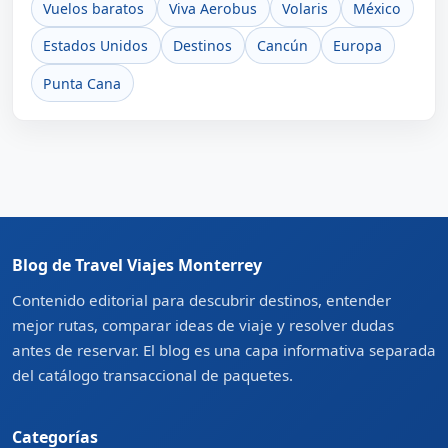
Vuelos baratos
Viva Aerobus
Volaris
México
Estados Unidos
Destinos
Cancún
Europa
Punta Cana
Blog de Travel Viajes Monterrey
Contenido editorial para descubrir destinos, entender
mejor rutas, comparar ideas de viaje y resolver dudas
antes de reservar. El blog es una capa informativa separada
del catálogo transaccional de paquetes.
Categorías