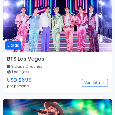
3 días
BTS Las Vegas
3 días / 2 noches
1 país(es)
USD $399
Ver detalles
por persona