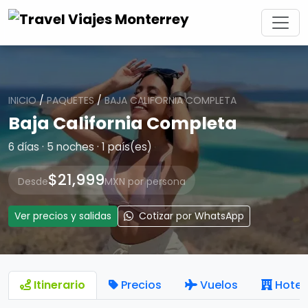
INICIO
/
PAQUETES
/
BAJA CALIFORNIA COMPLETA
Baja California Completa
6 días · 5 noches · 1 país(es)
$21,999
Desde
MXN por persona
Ver precios y salidas
Cotizar por WhatsApp
Itinerario
Precios
Vuelos
Hotel