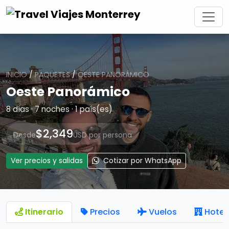
INICIO
/
PAQUETES
/
OESTE PANORÁMICO
Oeste Panorámico
8 días · 7 noches · 1 país(es)
$2,349
Desde
USD por persona
Ver precios y salidas
Cotizar por WhatsApp
Itinerario
Precios
Vuelos
Hotel