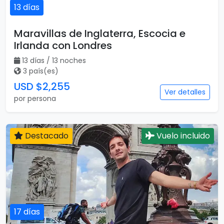
13 días
Maravillas de Inglaterra, Escocia e
Irlanda con Londres
13 días / 13 noches
3 país(es)
USD $2,255
Ver detalles
por persona
Destacado
Vuelo incluido
17 días