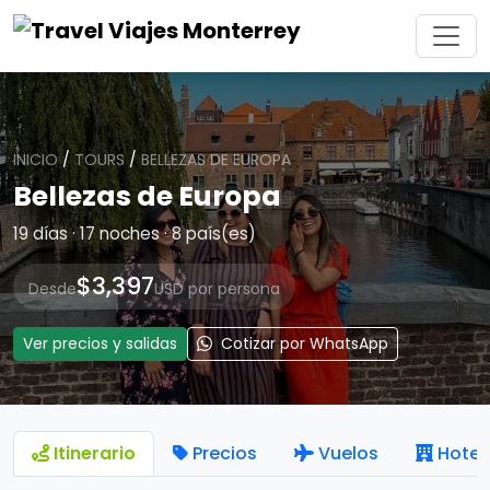
INICIO
/
TOURS
/
BELLEZAS DE EUROPA
Bellezas de Europa
19 días · 17 noches · 8 país(es)
$3,397
Desde
USD por persona
Ver precios y salidas
Cotizar por WhatsApp
Itinerario
Precios
Vuelos
Hotel