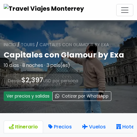
INICIO
/
TOURS
/
CAPITALES CON GLAMOUR BY EXA
Capitales con Glamour by Exa
10 días · 8 noches · 3 país(es)
$2,397
Desde
USD por persona
Ver precios y salidas
Cotizar por WhatsApp
Itinerario
Precios
Vuelos
Hotel