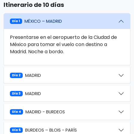
Itinerario de 10 días
MÉXICO – MADRID
Día 1
Presentarse en el aeropuerto de la Ciudad de
México para tomar el vuelo con destino a
Madrid. Noche a bordo.
MADRID
Día 2
MADRID
Día 3
MADRID - BURDEOS
Día 4
BURDEOS – BLOIS - PARÍS
Día 5