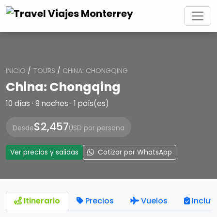
INICIO
/
TOURS
/
CHINA: CHONGQING
China: Chongqing
10 días · 9 noches · 1 país(es)
$2,457
Desde
USD por persona
Ver precios y salidas
Cotizar por WhatsApp
Itinerario
Precios
Vuelos
Incluy