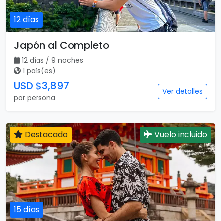
12 días
Japón al Completo
12 días / 9 noches
1 país(es)
USD $3,897
Ver detalles
por persona
Destacado
Vuelo incluido
15 días