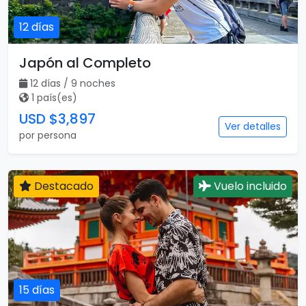
12 días
Japón al Completo
12 días / 9 noches
1 país(es)
USD $3,897
Ver detalles
por persona
Destacado
Vuelo incluido
15 días