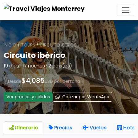
INICIO
/
TOURS
/
CIRCUITO IBÉRICO
Circuito ibérico
19 días · 17 noches · 2 país(es)
$4,085
Desde
USD por persona
Ver precios y salidas
Cotizar por WhatsApp
Itinerario
Precios
Vuelos
Hotel