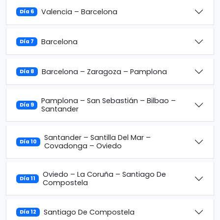
Valencia – Barcelona
Día 6
Barcelona
Día 7
Barcelona – Zaragoza – Pamplona
Día 8
Pamplona – San Sebastián – Bilbao –
Día 9
Santander
Santander – Santilla Del Mar –
Día 10
Covadonga – Oviedo
Oviedo – La Coruña – Santiago De
Día 11
Compostela
Santiago De Compostela
Día 12