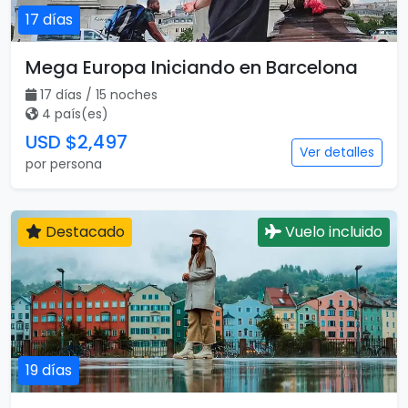
17 días
Mega Europa Iniciando en Barcelona
17 días / 15 noches
4 país(es)
USD $2,497
Ver detalles
por persona
Destacado
Vuelo incluido
19 días