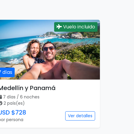
Vuelo incluido
7 días
Medellín y Panamá
7 días / 6 noches
2 país(es)
USD $728
Ver detalles
por persona