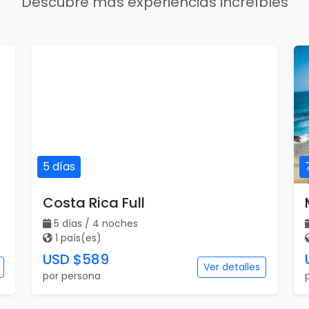
Descubre más experiencias increíbles
5 días
Costa Rica Full
5 días / 4 noches
1 país(es)
USD $589
Ver detalles
por persona