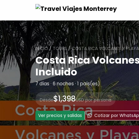
INICIO
/
TOURS
/
COSTA RICA VOLCANES Y PLAYA
Costa Rica Volcanes
Incluido
7 días · 6 noches · 1 país(es)
$1,398
Desde
USD por persona
Ver precios y salidas
Cotizar por WhatsA