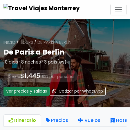
INICIO
/
TOURS
/
DE PARÍS A BERLÍN
De París a Berlín
10 días · 8 noches · 3 país(es)
$1,445
Desde
USD por persona
Ver precios y salidas
Cotizar por WhatsApp
Itinerario
Precios
Vuelos
Hotel