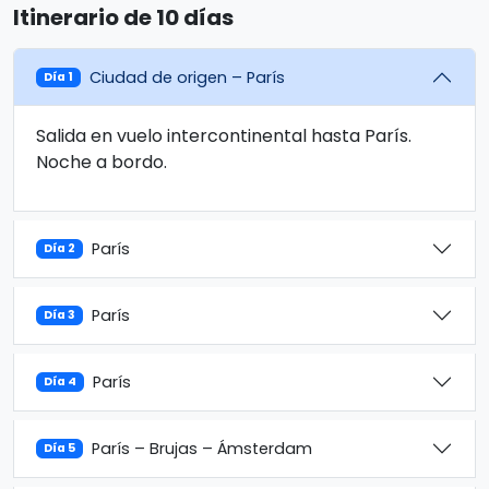
Itinerario de 10 días
Ciudad de origen – París
Día 1
Salida en vuelo intercontinental hasta París.
Noche a bordo.
París
Día 2
París
Día 3
París
Día 4
París – Brujas – Ámsterdam
Día 5