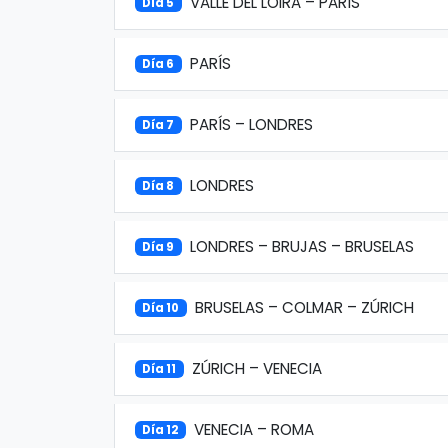
VALLE DEL LOIRA – PARÍS
Día 5
PARÍS
Día 6
PARÍS – LONDRES
Día 7
LONDRES
Día 8
LONDRES – BRUJAS – BRUSELAS
Día 9
BRUSELAS – COLMAR – ZÚRICH
Día 10
ZÚRICH – VENECIA
Día 11
VENECIA – ROMA
Día 12