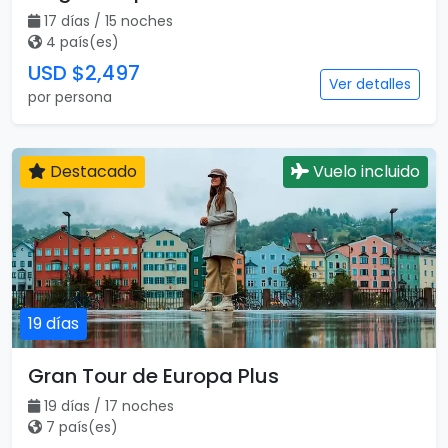
17 días / 15 noches
4 país(es)
USD $2,497
Ver detalles
por persona
Destacado
Vuelo incluido
19 días
Gran Tour de Europa Plus
19 días / 17 noches
7 país(es)