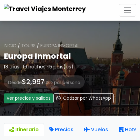
INICIO
/
TOURS
/
EUROPA INMORTAL
Europa Inmortal
18 días · 16 noches · 5 país(es)
$2,997
Desde
USD por persona
Ver precios y salidas
Cotizar por WhatsApp
Itinerario
Precios
Vuelos
Hotel