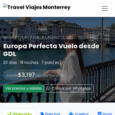
INICIO
/
TOURS
/
EUROPA PERFECTA VUELO DESDE GDL
Europa Perfecta Vuelo desde
GDL
20 días · 18 noches · 7 país(es)
$3,197
Desde
USD por persona
Ver precios y salidas
Cotizar por WhatsApp
Itinerario
Precios
Vuelos
Hotel