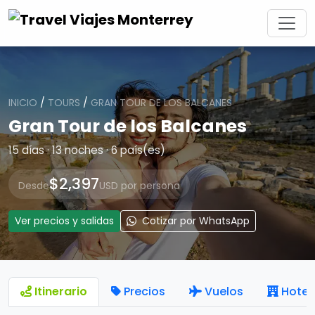
INICIO
/
TOURS
/
GRAN TOUR DE LOS BALCANES
Gran Tour de los Balcanes
15 días · 13 noches · 6 país(es)
$2,397
Desde
USD por persona
Ver precios y salidas
Cotizar por WhatsApp
Itinerario
Precios
Vuelos
Hotel