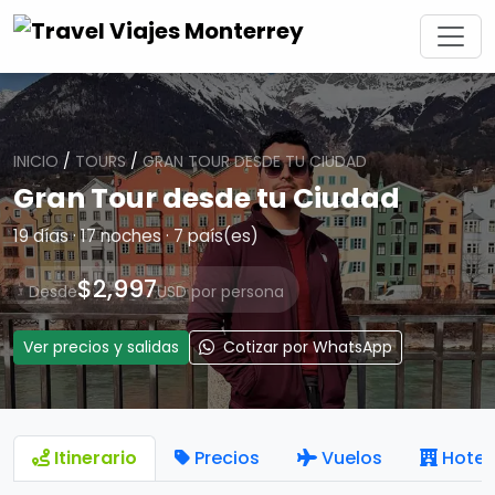
INICIO
/
TOURS
/
GRAN TOUR DESDE TU CIUDAD
Gran Tour desde tu Ciudad
19 días · 17 noches · 7 país(es)
$2,997
Desde
USD por persona
Ver precios y salidas
Cotizar por WhatsApp
Itinerario
Precios
Vuelos
Hotel