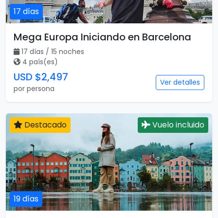
17 días
Mega Europa Iniciando en Barcelona
17 días / 15 noches
4 país(es)
USD $2,497
Ver detalles
por persona
Destacado
Vuelo incluido
19 días