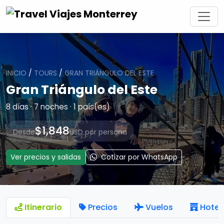
INICIO
/
TOURS
/
GRAN TRIÁNGULO DEL ESTE
Gran Triángulo del Este
8 días · 7 noches · 1 país(es)
$1,848
Desde
USD por persona
Ver precios y salidas
Cotizar por WhatsApp
Itinerario
Precios
Vuelos
Hotel