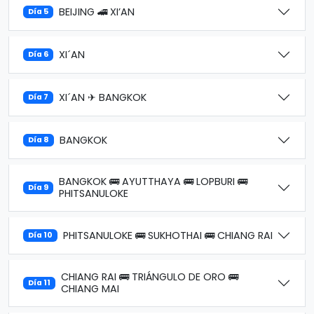
BEIJING 🚄 XI’AN
Día 5
XI´AN
Día 6
XI´AN ✈ BANGKOK
Día 7
BANGKOK
Día 8
BANGKOK 🚌 AYUTTHAYA 🚌 LOPBURI 🚌
Día 9
PHITSANULOKE
PHITSANULOKE 🚌 SUKHOTHAI 🚌 CHIANG RAI
Día 10
CHIANG RAI 🚌 TRIÁNGULO DE ORO 🚌
Día 11
CHIANG MAI