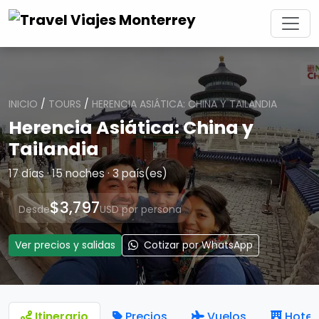
INICIO
/
TOURS
/
HERENCIA ASIÁTICA: CHINA Y TAILANDIA
Herencia Asiática: China y
Tailandia
17 días · 15 noches · 3 país(es)
$3,797
Desde
USD por persona
Ver precios y salidas
Cotizar por WhatsApp
Itinerario
Precios
Vuelos
Hotel