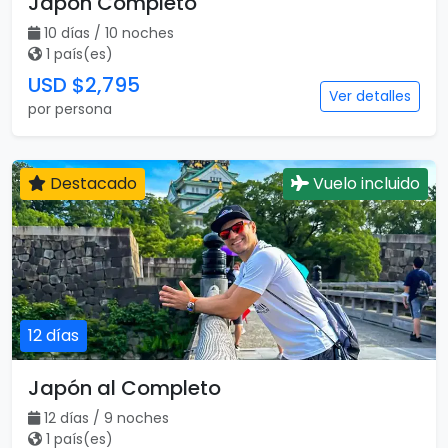
Japón Completo
10 días / 10 noches
1 país(es)
USD $2,795
Ver detalles
por persona
Destacado
Vuelo incluido
12 días
Japón al Completo
12 días / 9 noches
1 país(es)