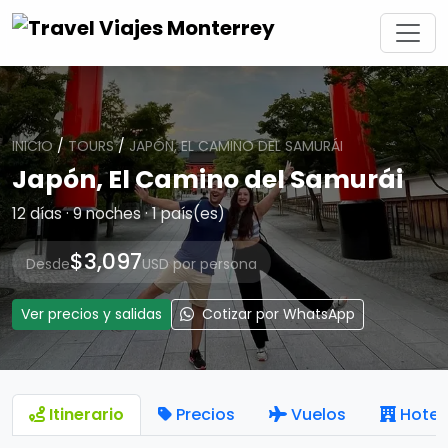
INICIO
/
TOURS
/
JAPÓN, EL CAMINO DEL SAMURÁI
Japón, El Camino del Samurái
12 días · 9 noches · 1 país(es)
$3,097
Desde
USD por persona
Ver precios y salidas
Cotizar por WhatsApp
Itinerario
Precios
Vuelos
Hotel