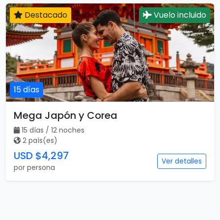
Japón al Completo
12 días / 9 noches
1 país(es)
USD $3,897
Ver detalles
por persona
Destacado
Vuelo incluido
15 días
Mega Japón y Corea
15 días / 12 noches