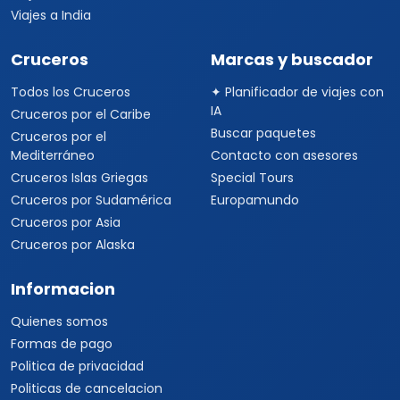
Viajes a Kenia
Viajes a Tanzania
Viajes a Australia
Viajes a Asia
Viajes a China
Viajes a Corea del Sur
Viajes a Tailandia
Viajes a India
Cruceros
Marcas y buscador
Todos los Cruceros
✦ Planificador de viajes con
IA
Cruceros por el Caribe
Buscar paquetes
Cruceros por el
Mediterráneo
Contacto con asesores
Cruceros Islas Griegas
Special Tours
Cruceros por Sudamérica
Europamundo
Cruceros por Asia