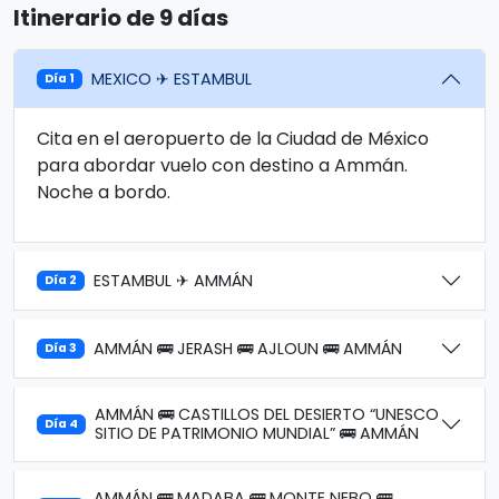
Itinerario de 9 días
MEXICO ✈ ESTAMBUL
Día 1
Cita en el aeropuerto de la Ciudad de México
para abordar vuelo con destino a Ammán.
Noche a bordo.
ESTAMBUL ✈ AMMÁN
Día 2
AMMÁN 🚌 JERASH 🚌 AJLOUN 🚌 AMMÁN
Día 3
AMMÁN 🚌 CASTILLOS DEL DESIERTO “UNESCO
Día 4
SITIO DE PATRIMONIO MUNDIAL” 🚌 AMMÁN
AMMÁN 🚌 MADABA 🚌 MONTE NEBO 🚌