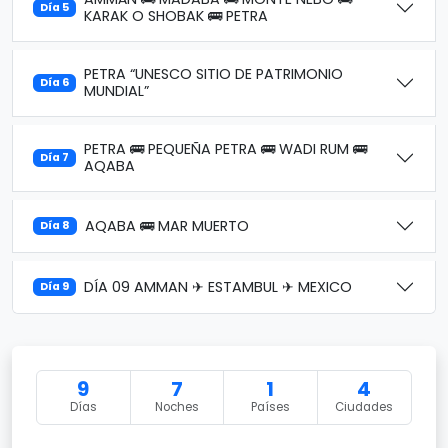
Día 5
KARAK O SHOBAK 🚌 PETRA
PETRA “UNESCO SITIO DE PATRIMONIO
Día 6
MUNDIAL”
PETRA 🚌 PEQUEÑA PETRA 🚌 WADI RUM 🚌
Día 7
AQABA
AQABA 🚌 MAR MUERTO
Día 8
DÍA 09 AMMAN ✈ ESTAMBUL ✈ MEXICO
Día 9
9
7
1
4
Días
Noches
Países
Ciudades