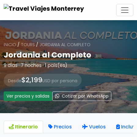
INICIO
/
TOURS
/
JORDANIA AL COMPLETO
Jordania al Completo
9 días · 7 noches · 1 país(es)
$2,199
Desde
USD por persona
Ver precios y salidas
Cotizar por WhatsApp
Itinerario
Precios
Vuelos
Incluy