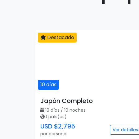
Destacado
10 días
Japón Completo
10 días / 10 noches
1 país(es)
USD $2,795
Ver detalles
por persona