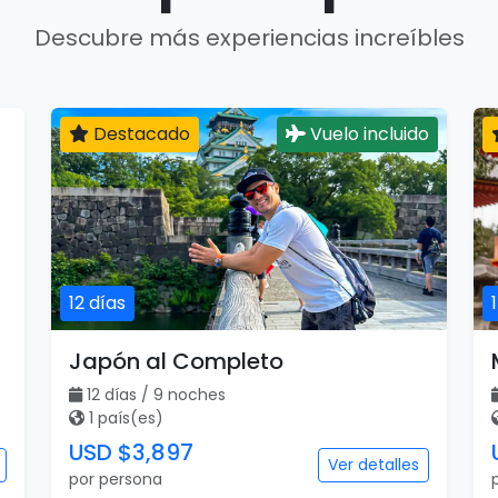
Descubre más experiencias increíbles
Destacado
Vuelo incluido
12 días
Japón al Completo
12 días / 9 noches
1 país(es)
USD $3,897
Ver detalles
por persona