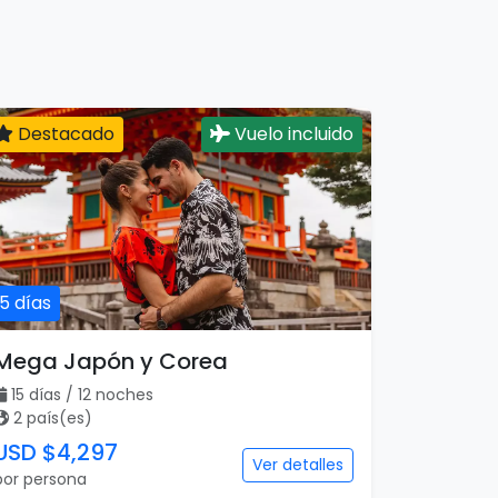
Destacado
Vuelo incluido
15 días
Mega Japón y Corea
15 días / 12 noches
2 país(es)
USD $4,297
Ver detalles
por persona