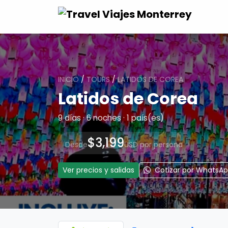
INICIO
/
TOURS
/
LATIDOS DE COREA
Latidos de Corea
9 días · 6 noches · 1 país(es)
$3,199
Desde
USD por persona
Ver precios y salidas
Cotizar por WhatsA