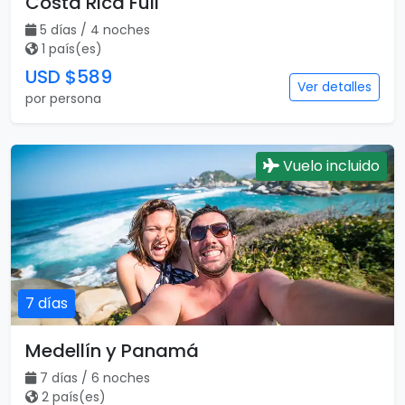
Costa Rica Full
5 días / 4 noches
1 país(es)
USD $589
Ver detalles
por persona
Vuelo incluido
7 días
Medellín y Panamá
7 días / 6 noches
2 país(es)