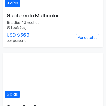
4 días
Guatemala Multicolor
4 días / 3 noches
1 país(es)
USD $569
Ver detalles
por persona
5 días