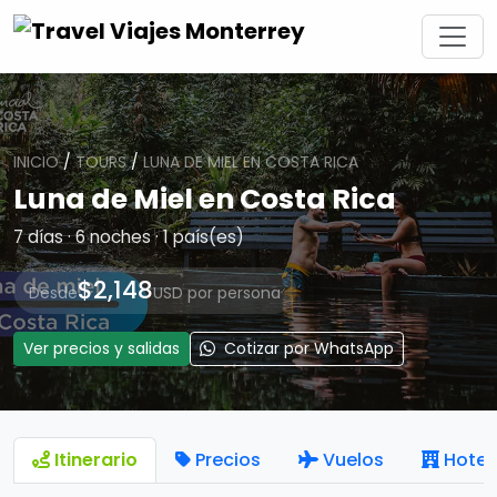
INICIO
/
TOURS
/
LUNA DE MIEL EN COSTA RICA
Luna de Miel en Costa Rica
7 días · 6 noches · 1 país(es)
$2,148
Desde
USD por persona
Ver precios y salidas
Cotizar por WhatsApp
Itinerario
Precios
Vuelos
Hotel