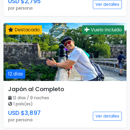
USD $2,795
Ver detalles
por persona
Destacado
Vuelo incluido
12 días
Japón al Completo
12 días / 9 noches
1 país(es)
USD $3,897
Ver detalles
por persona