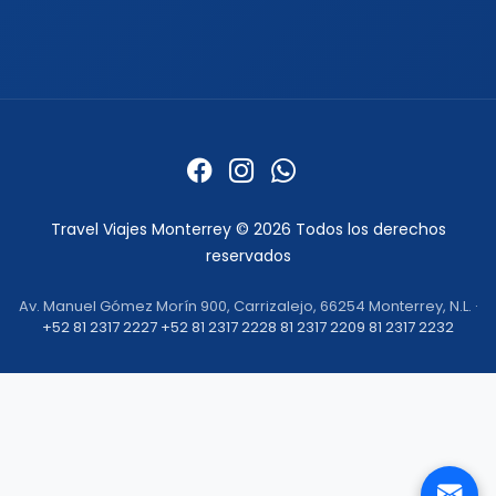
Quienes somos
Formas de pago
Politica de privacidad
Politicas de cancelacion
Preguntas frecuentes
Contacto
Travel Viajes Monterrey © 2026 Todos los derechos
reservados
Av. Manuel Gómez Morín 900, Carrizalejo, 66254 Monterrey, N.L. ·
+52 81 2317 2227
+52 81 2317 2228
81 2317 2209
81 2317 2232