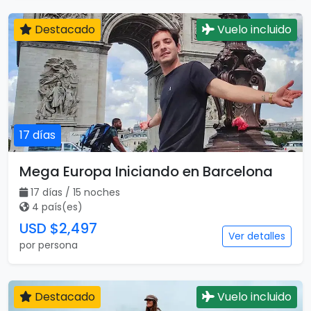
Irlanda con Londres
13 días / 13 noches
3 país(es)
USD $2,255
Ver detalles
por persona
Destacado
Vuelo incluido
17 días
Mega Europa Iniciando en Barcelona
17 días / 15 noches