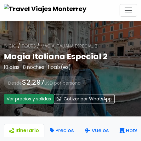
INICIO
/
TOURS
/
MAGIA ITALIANA ESPECIAL 2
Magia Italiana Especial 2
10 días · 8 noches · 1 país(es)
$2,297
Desde
USD por persona
Ver precios y salidas
Cotizar por WhatsApp
Itinerario
Precios
Vuelos
Hotel