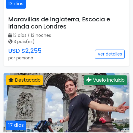
13 días
Maravillas de Inglaterra, Escocia e
Irlanda con Londres
13 días / 13 noches
3 país(es)
USD $2,255
Ver detalles
por persona
Destacado
Vuelo incluido
17 días