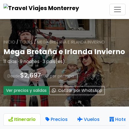
INICIO
/
TOURS
/
MEGA BRETAÑA E IRLANDA INVIERNO
Mega Bretaña e Irlanda Invierno
11 días · 9 noches · 3 país(es)
$2,697
Desde
USD por persona
Ver precios y salidas
Cotizar por WhatsApp
Itinerario
Precios
Vuelos
Hotel