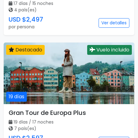
17 días / 15 noches
4 país(es)
USD $2,497
Ver detalles
por persona
Destacado
Vuelo incluido
19 días
Gran Tour de Europa Plus
19 días / 17 noches
7 país(es)