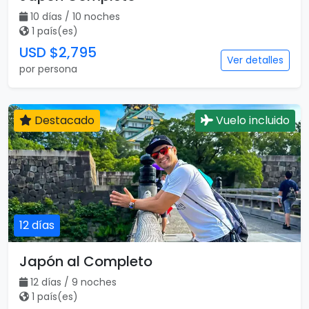
10 días / 10 noches
1 país(es)
USD $2,795
Ver detalles
por persona
Destacado
Vuelo incluido
12 días
Japón al Completo
12 días / 9 noches
1 país(es)