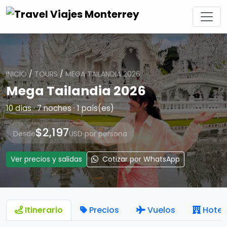
INICIO
/
TOURS
/
MEGA TAILANDIA 2026
Mega Tailandia 2026
10 días · 7 noches · 1 país(es)
$2,197
Desde
USD por persona
Ver precios y salidas
Cotizar por WhatsApp
Itinerario
Precios
Vuelos
Hotel