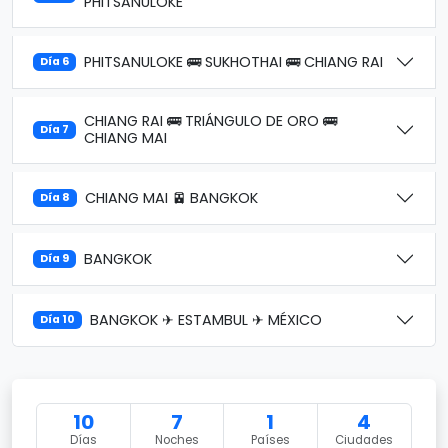
PHITSANULOKE
PHITSANULOKE 🚌 SUKHOTHAI 🚌 CHIANG RAI
Día 6
CHIANG RAI 🚌 TRIÁNGULO DE ORO 🚌
Día 7
CHIANG MAI
CHIANG MAI 🚈 BANGKOK
Día 8
BANGKOK
Día 9
BANGKOK ✈ ESTAMBUL ✈ MÉXICO
Día 10
10
7
1
4
Días
Noches
Países
Ciudades