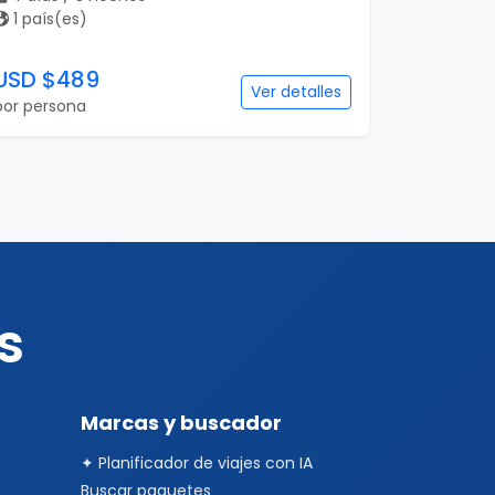
1 país(es)
USD $489
Ver detalles
por persona
s
Marcas y buscador
✦ Planificador de viajes con IA
Buscar paquetes