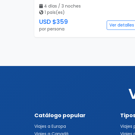
4 días / 3 noches
1 país(es)
USD $359
Ver detalles
por persona
Catálogo popular
Tipos
Viajes a Europa
Viajes
Viajes a Canadá
Viajes