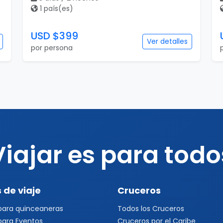
1 país(es)
USD $399
Ver detalles
por persona
Viajar es para todo
 de viaje
Cruceros
 para quinceaneras
Todos los Cruceros
 para Eventos
Cruceros por el Caribe