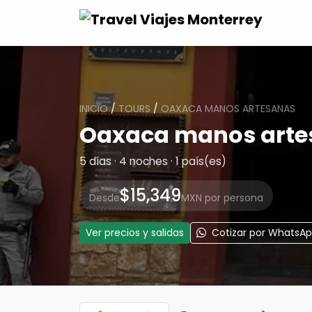
INICIO
/
TOURS
/
OAXACA MANOS ARTESANAS
Oaxaca manos arte
5 días · 4 noches · 1 país(es)
$15,349
Desde
MXN por persona
Ver precios y salidas
Cotizar por WhatsA