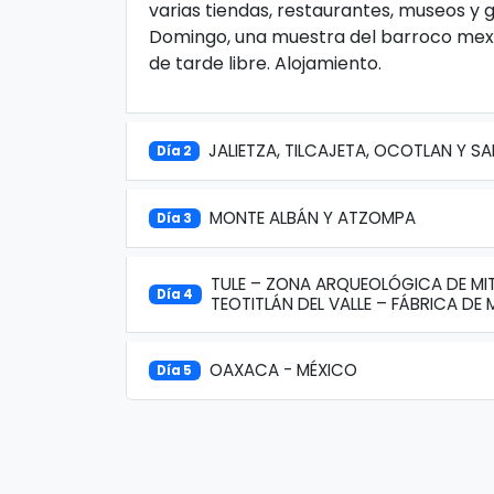
varias tiendas, restaurantes, museos y g
Domingo, una muestra del barroco mexi
de tarde libre. Alojamiento.
JALIETZA, TILCAJETA, OCOTLAN Y 
Día 2
MONTE ALBÁN Y ATZOMPA
Día 3
TULE – ZONA ARQUEOLÓGICA DE MITL
Día 4
TEOTITLÁN DEL VALLE – FÁBRICA DE
OAXACA - MÉXICO
Día 5