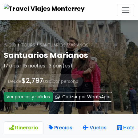
INICIO
/
TOURS
/
SANTUARIOS MARIANOS
Santuarios Marianos
17 días · 15 noches · 3 país(es)
$2,797
Desde
USD por persona
Ver precios y salidas
Cotizar por WhatsApp
Itinerario
Precios
Vuelos
Hotel