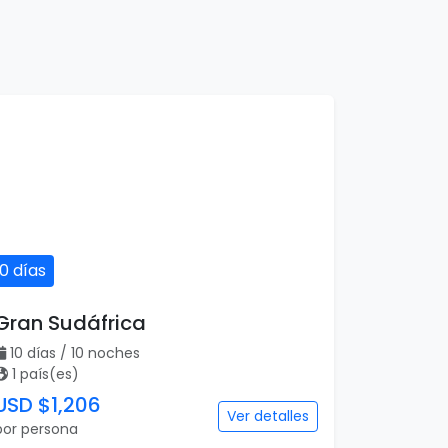
10 días
Gran Sudáfrica
10 días / 10 noches
1 país(es)
USD $1,206
Ver detalles
por persona