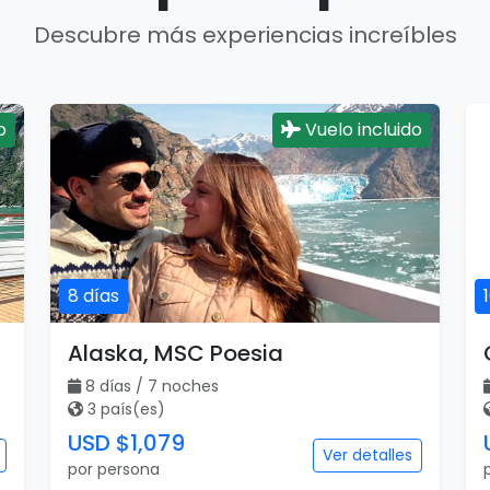
Descubre más experiencias increíbles
o
Vuelo incluido
8 días
Alaska, MSC Poesia
8 días / 7 noches
3 país(es)
USD $1,079
Ver detalles
por persona