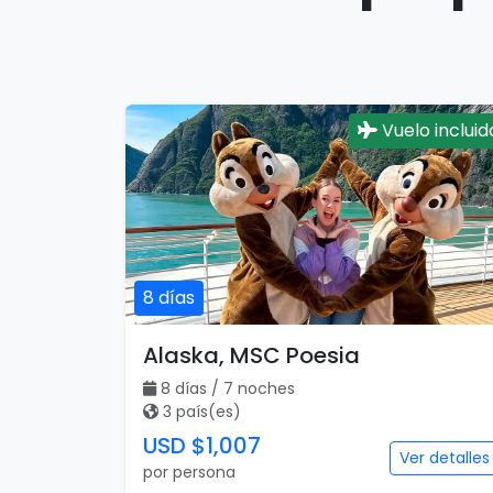
Vuelo incluid
8 días
Alaska, MSC Poesia
8 días / 7 noches
3 país(es)
USD $1,007
Ver detalles
por persona