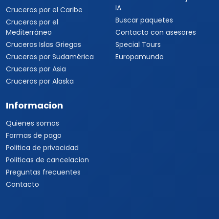
Viajes a Corea del Sur
Viajes a Tailandia
Viajes a India
Cruceros
Marcas y buscador
Todos los Cruceros
✦ Planificador de viajes con
IA
Cruceros por el Caribe
Buscar paquetes
Cruceros por el
Mediterráneo
Contacto con asesores
Cruceros Islas Griegas
Special Tours
Cruceros por Sudamérica
Europamundo
Cruceros por Asia
Cruceros por Alaska
Informacion
Quienes somos
Formas de pago