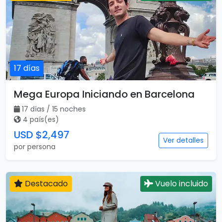
3 país(es)
USD $2,255
Ver detalles
por persona
Destacado
Vuelo incluido
17 días
Mega Europa Iniciando en Barcelona
17 días / 15 noches
4 país(es)
USD $2,497
Ver detalles