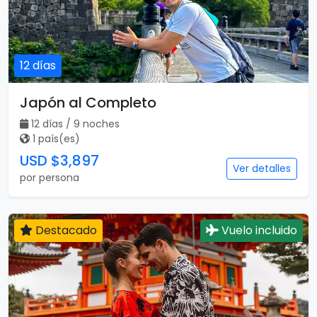
12 días
Japón al Completo
12 días / 9 noches
1 país(es)
USD $3,897
Ver detalles
por persona
Destacado
Vuelo incluido