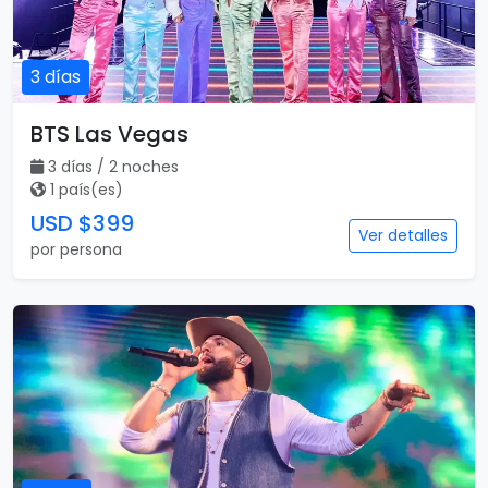
3 días
BTS Las Vegas
3 días / 2 noches
1 país(es)
USD $399
Ver detalles
por persona