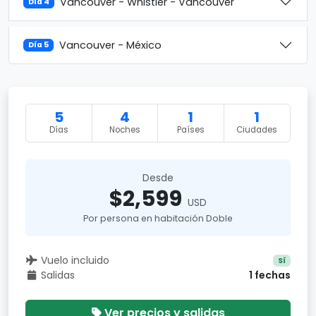
Vancouver - Whistler - Vancouver
Día 4
Vancouver - México
Día 5
5
4
1
1
Días
Noches
Países
Ciudades
Desde
$2,599
USD
Por persona en habitación Doble
Vuelo incluido
Sí
Salidas
1 fechas
Ver precios y salidas