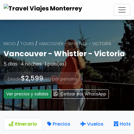
INICIO
/
TOURS
/
VANCOUVER - WHISTLER - VICTORIA
Vancouver - Whistler - Victoria
5 días · 4 noches · 1 país(es)
$2,599
Desde
USD por persona
Ver precios y salidas
Cotizar por WhatsApp
Itinerario
Precios
Vuelos
Hotel