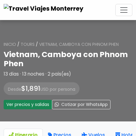
INICIO
/
TOURS
/
VIETNAM, CAMBOYA CON PHNOM PHEN
Vietnam, Camboya con Phnom
Phen
13 días · 13 noches · 2 país(es)
$1,891
Desde
USD por persona
Ver precios y salidas
Cotizar por WhatsApp
Itinerario
Precios
Vuelos
Hotel