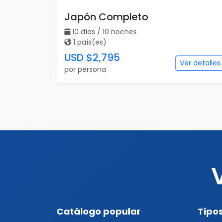
Japón Completo
10 días / 10 noches
1 país(es)
USD $2,795
Ver detalles
por persona
Catálogo popular
Tipos