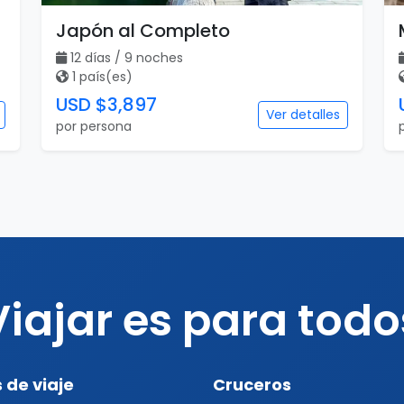
Japón al Completo
12 días / 9 noches
1 país(es)
USD $3,897
Ver detalles
por persona
Viajar es para todo
 de viaje
Cruceros