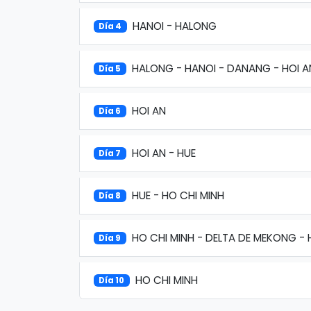
HANOI - HALONG
Día 4
HALONG - HANOI - DANANG - HOI A
Día 5
HOI AN
Día 6
HOI AN - HUE
Día 7
HUE - HO CHI MINH
Día 8
HO CHI MINH - DELTA DE MEKONG - 
Día 9
HO CHI MINH
Día 10