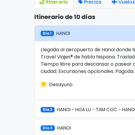
Itinerario
Precios
Vuelos
Itinerario de 10 días
HANOI
Día 1
Llegada al aeropuerto de Hanoi donde l
Travel Viajes® de habla hispana. Traslado
Tiempo libre para descansar o pasear a
ciudad. Excursiones opcionales: Pagoda 
Desayuno
HANOI - HOA LU - TAM COC - HANO
Día 2
HANOI
Día 3