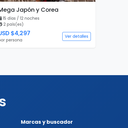
Mega Japón y Corea
15 días / 12 noches
2 país(es)
USD $4,297
Ver detalles
por persona
s
Marcas y buscador