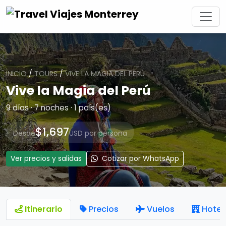
INICIO
/
TOURS
/
VIVE LA MAGIA DEL PERÚ
Vive la Magia del Perú
9 días · 7 noches · 1 país(es)
$1,697
Desde
USD por persona
Ver precios y salidas
Cotizar por WhatsApp
Itinerario
Precios
Vuelos
Hotel